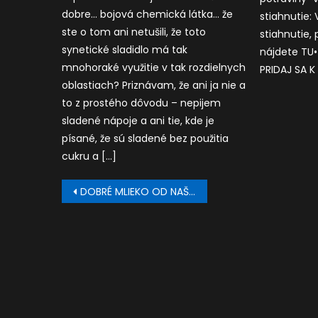
dobre… bojová chemická látka… že
stiahnutie:
ste o tom ani netušili, že toto
stiahnutie, 
synetické sladidlo má tak
nájdete TU• 
mnohoraké využitie v tak rozdielnych
PRIDAJ SA 
oblastiach? Priznávam, že ani ja nie a
to z prostého dôvodu – nepijem
sladené nápoje a ani tie, kde je
písané, že sú sladené bez použitia
cukru a […]
Post
DOBRÉ MLIEKO OD NAŠICH DOMÁCICH CHOVATEĽOV
navigation