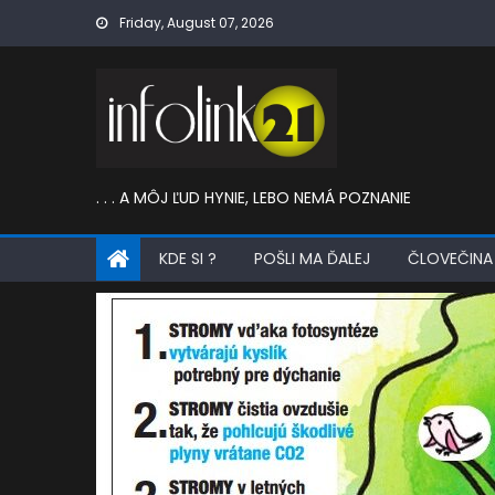
Skip
Friday, August 07, 2026
to
content
. . . A MÔJ ĽUD HYNIE, LEBO NEMÁ POZNANIE
KDE SI ?
POŠLI MA ĎALEJ
ČLOVEČINA