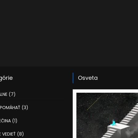
górie
Osveta
LNE
(7)
 POMÁHAŤ
(3)
EČINA
(1)
 VEDIEŤ
(8)