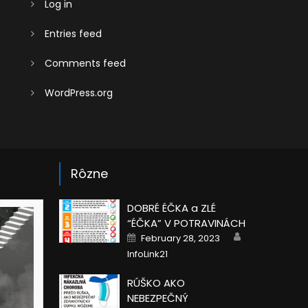
Log in
Entries feed
Comments feed
WordPress.org
Rôzne
DOBRÉ ÉČKA a ZLÉ
“ÉČKA” V POTRAVINÁCH
Author
Posted
February 28, 2023
on
InfoLink21
RÚŠKO AKO
NEBEZPEČNÝ