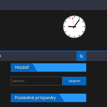
A
Hladať
Search
for:
Posledné príspevky