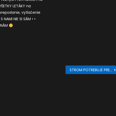
 VŠETKY LETÁKY na
preposlanie, vytlačenie
S NAMI NIE SI SÁM • •
K NÁM
STROM POTREBUJE PRE ŽIVOT LEN TRI VECI