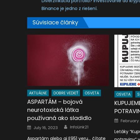
Diverzifikácia portfólia? Investovanie do kr
Binance je jedno z riešení.
Súvisiace články
AKTUÁLNE
DOBRE VEDIEŤ
OSVETA
OSVETA
S
ASPARTÁM – bojová
KUPUJEME
neurotoxická látka
POTRAVI
používaná ako sladidlo
Posted
February 
on
Author
Posted
InfoLink21
July 16, 2023
on
Letáky “Ku
Aspartám alebo aj E951 veru… čítate
potraviny” 