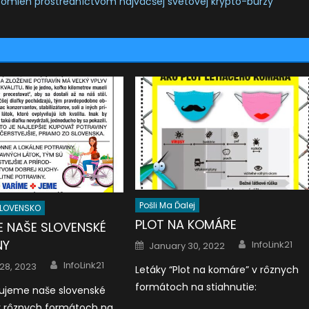
yptomien prostredníctvom najväčšej svetovej krypto-burzy
Pošli Ma Ďalej
LOVENSKO
PLOT NA KOMÁRE
 NAŠE SLOVENSKÉ
Author
Posted
NY
InfoLink21
January 30, 2022
on
Author
InfoLink21
28, 2023
Letáky “Plot na komáre” v rôznych
formátoch na stiahnutie:
pujeme naše slovenské
v rôznych formátoch na