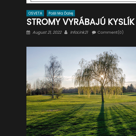
OSVETA
Pošli Ma Ďalej
STROMY VYRÁBAJÚ KYSLÍK 
Posted
Author
August 21, 2022
InfoLink21
Comment(0)
on