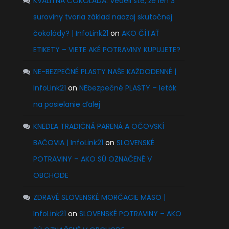
KVALITNÁ ČOKOLÁDA. Vedeli ste, že len 3
suroviny tvoria základ naozaj skutočnej
čokolády? | InfoLink21
on
AKO ČÍTAŤ
ETIKETY – VIETE AKÉ POTRAVINY KUPUJETE?
NE-BEZPEČNÉ PLASTY NAŠE KAŽDODENNÉ |
InfoLink21
on
NEbezpečné PLASTY – leták
na posielanie ďalej
KNEDĽA TRADIČNÁ PARENÁ A OČOVSKÍ
BAČOVIA | InfoLink21
on
SLOVENSKÉ
POTRAVINY – AKO SÚ OZNAČENÉ V
OBCHODE
ZDRAVÉ SLOVENSKÉ MORČACIE MÄSO |
InfoLink21
on
SLOVENSKÉ POTRAVINY – AKO