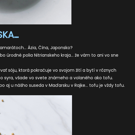
SKA…
amarátoch… Ázia, Čína, Japonsko?
bo úrodné polia Nitrianskeho kraja… že vám to ani vo sne
ať sóju, ktorá pokračuje vo svojom žití a bytí v rôznych
 syra, všade vo svete známeho a volaného ako tofu.
lebo aj u nášho suseda v Maďarsku v Rajke… tofu je vždy tofu.