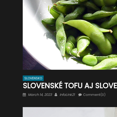
SLOVENSKO
SLOVENSKÉ TOFU AJ SLOV
Posted
Author
March 14, 2023
InfoLink21
Comment(0)
on