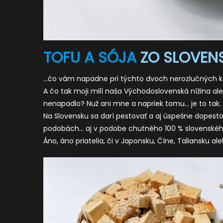
TOFU A SÓJA
ZO SLOVEN
…čo vám napadne pri týchto dvoch nerozlučných k
A čo tak moji milí naša Východoslovenská nížina ale
nenapadlo? Nuž ani mne a napriek tomu… je to tak.
Na Slovensku sa darí pestovať a aj úspešne dopestov
podobách… aj v podobe chutného 100 % slovenského
Áno, áno priatelia, či v Japonsku, Číne, Taliansku a