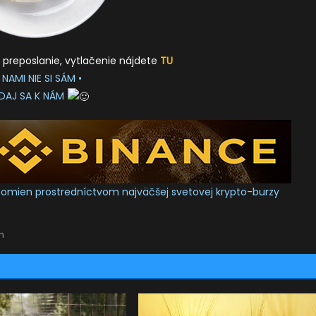
, preposlanie, vytlačenie nájdete
TU
S NAMI NIE SI SÁM
•
IDAJ SA K NÁM
yptomien prostredníctvom najväčšej svetovej krypto-burzy
n