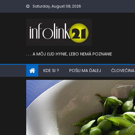
Skip
Saturday, August 08, 2026
to
content
. . . A MÔJ ĽUD HYNIE, LEBO NEMÁ POZNANIE
KDE SI ?
POŠLI MA ĎALEJ
ČLOVEČINA