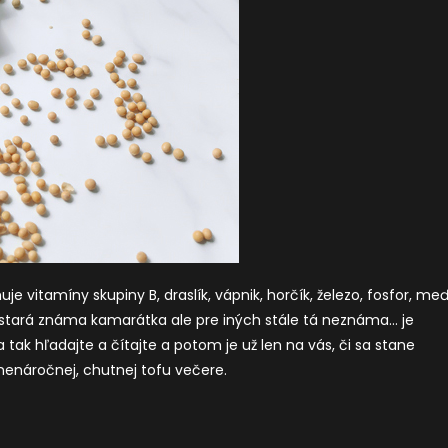
je vitamíny skupiny B, draslík, vápnik, horčík, železo, fosfor, me
o stará známa kamarátka ale pre iných stále tá neznáma… je
 tak hľadajte a čítajte a potom je už len na vás, či sa stane
 nenáročnej, chutnej tofu večere.