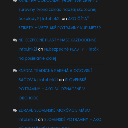
KVALITNÁ ČOKOLÁDA. Vedeli ste, že len 3
suroviny tvoria základ naozaj skutočnej
čokolády? | InfoLink21
on
AKO ČÍTAŤ
ETIKETY – VIETE AKÉ POTRAVINY KUPUJETE?
NE-BEZPEČNÉ PLASTY NAŠE KAŽDODENNÉ |
InfoLink21
on
NEbezpečné PLASTY – leták
na posielanie ďalej
KNEDĽA TRADIČNÁ PARENÁ A OČOVSKÍ
BAČOVIA | InfoLink21
on
SLOVENSKÉ
POTRAVINY – AKO SÚ OZNAČENÉ V
OBCHODE
ZDRAVÉ SLOVENSKÉ MORČACIE MÄSO |
InfoLink21
on
SLOVENSKÉ POTRAVINY – AKO