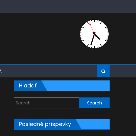
A
Hladať
Search
for:
Posledné príspevky