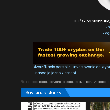
LETÁKY na stiahnutie
• 
• PR
Diverzifikácia portfólia? Investovanie do kr
Binance je jedno z riešení.
Tagged
jedlo
,
slovenske
,
soja
,
strava
,
tofu
,
vegetaria
Súvisiace články